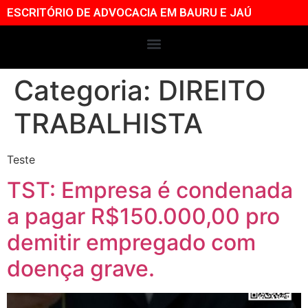
ESCRITÓRIO DE ADVOCACIA EM BAURU E JAÚ
Categoria:
DIREITO
TRABALHISTA
Teste
TST: Empresa é condenada
a pagar R$150.000,00 pro
demitir empregado com
doença grave.