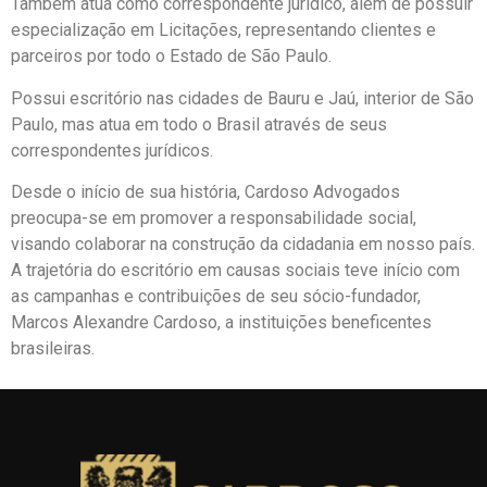
Também atua como correspondente jurídico, além de possuir
especialização em Licitações, representando clientes e
parceiros por todo o Estado de São Paulo.
Possui escritório nas cidades de Bauru e Jaú, interior de São
Paulo, mas atua em todo o Brasil através de seus
correspondentes jurídicos.
Desde o início de sua história, Cardoso Advogados
preocupa-se em promover a responsabilidade social,
visando colaborar na construção da cidadania em nosso país.
A trajetória do escritório em causas sociais teve início com
as campanhas e contribuições de seu sócio-fundador,
Marcos Alexandre Cardoso, a instituições beneficentes
brasileiras.