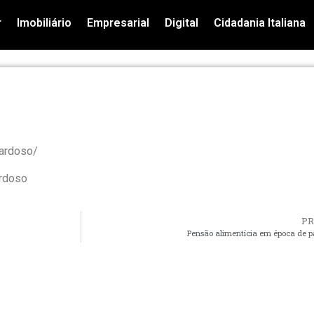
r
Imobiliário
Empresarial
Digital
Cidadania Italiana
ardoso/
rdoso
P
Pensão alimentícia em época de 