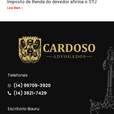
Imposto de Renda do devedor afirma o STJ
Leia Mais »
Telefones
(14) 99709-3920
(14) 3621-7429
Escritorio Bauru: