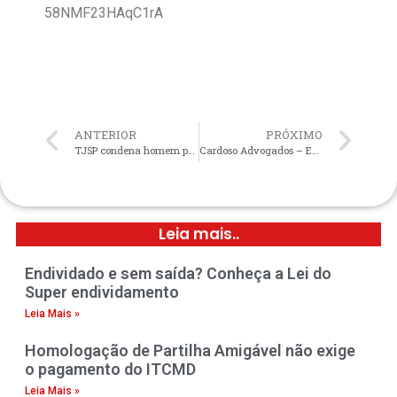
58NMF23HAqC1rA
ANTERIOR
PRÓXIMO
TJSP condena homem por extorsão por ameaçar a divulgar fotos intímas de mulher
Cardoso Advogados – Escritório em Bauru e Jaú
Leia mais..
Endividado e sem saída? Conheça a Lei do
Super endividamento
Leia Mais »
Homologação de Partilha Amigável não exige
o pagamento do ITCMD
Leia Mais »