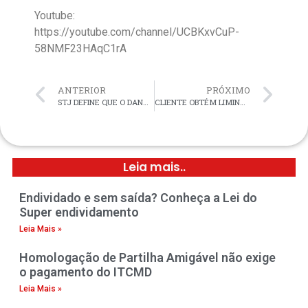
Youtube:
https://youtube.com/channel/UCBKxvCuP-
58NMF23HAqC1rA
ANTERIOR
PRÓXIMO
STJ DEFINE QUE O DANO MORAL POR ATRASO NO VOO EXIGE PROVA DE FATO EXTRAORDINÁRIO.
CLIENTE OBTÉM LIMINAR DA JUSTIÇA PARA OBRIGAR A TIM A RELIGAR CELULAR QUE FOI DESLIGADO INDEVIDAMENTE.
Leia mais..
Endividado e sem saída? Conheça a Lei do
Super endividamento
Leia Mais »
Homologação de Partilha Amigável não exige
o pagamento do ITCMD
Leia Mais »