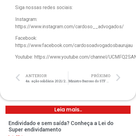
Siga nossas redes sociais:
Instagram:
https://www.instagram.com/cardoso__advogados/
Facebook:
https://www.facebook.com/cardosoadvogadosbaurujau
Youtube: https://www.youtube.com/channel/UCMFQ2
ANTERIOR
PRÓXIMO
4a. ação solidária 2021/2022
Ministro Barroso do STF prorroga até março de 2022 a suspensão de despejos e ocupações na pandemia
Leia mais..
Endividado e sem saída? Conheça a Lei do
Super endividamento