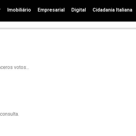
r
Imobiliário
Empresarial
Digital
Cidadania Italiana
nceros votos…
consulta.