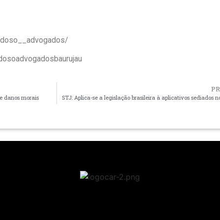
ardoso__advogados/
rdosoadvogadosbaurujau
P
re danos morais
STJ: Aplica-se a legislação brasileira à aplicativos sediados n