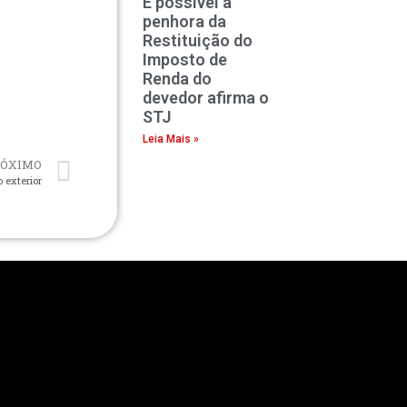
É possível a
penhora da
Restituição do
Imposto de
Renda do
devedor afirma o
STJ
Leia Mais »
RÓXIMO
o exterior