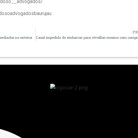
ardoso__advogados/
rdosoadvogadosbaurujau
P
 sediados no exterior