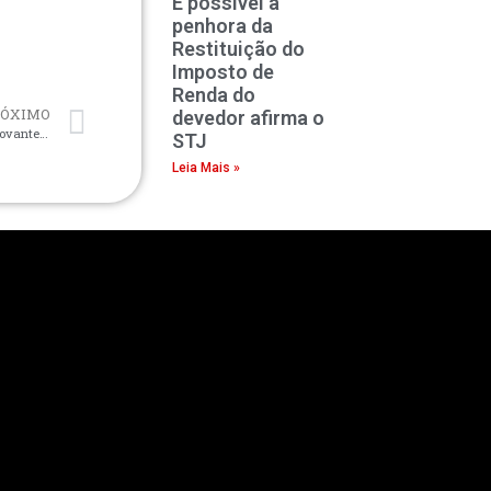
É possível a
penhora da
Restituição do
Imposto de
Renda do
RÓXIMO
devedor afirma o
Casal impedido de embarcar para réveillon mesmo com comprovante de vacina será indenizado
STJ
Leia Mais »