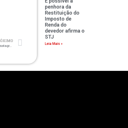
É possível a
penhora da
Restituição do
Imposto de
Renda do
devedor afirma o
STJ
RÓXIMO
Leia Mais »
Meta é condenada a indenizar usúario que teve sua conta de Instagram invadida