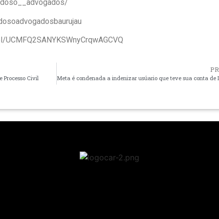
ardoso__advogados/
rdosoadvogadosbaurujau
annel/UCMFQ2SANYKSWnyCrqwAGCVQ
P
 Processo Civil