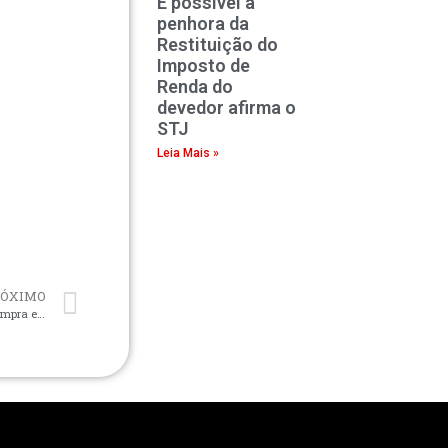
É possível a
penhora da
Restituição do
Imposto de
Renda do
devedor afirma o
STJ
Leia Mais »
RÓXIMO
Tribunal de justiça de São Paulo troca índice em contrato de compra e venda de imóvel