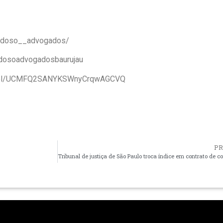
ardoso__advogados/
rdosoadvogadosbaurujau
annel/UCMFQ2SANYKSWnyCrqwAGCVQ
P