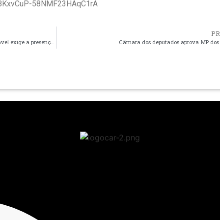
/UCBKxvCuP-58NMF23HAqC1rA
P
Escritura extrajudicial de dissolução de união estável exige a presença de um advogado
Câmara dos deputados aprova MP dos 