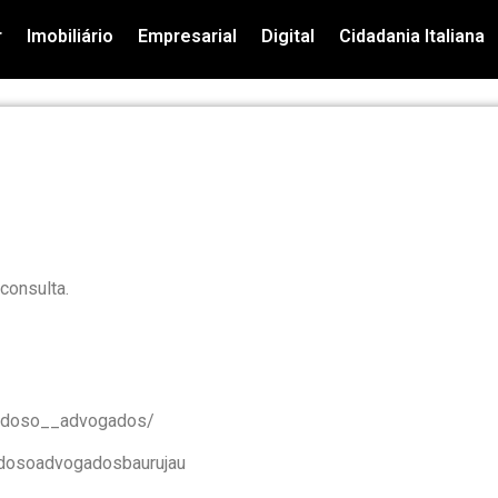
r
Imobiliário
Empresarial
Digital
Cidadania Italiana
consulta.
ardoso__advogados/
rdosoadvogadosbaurujau