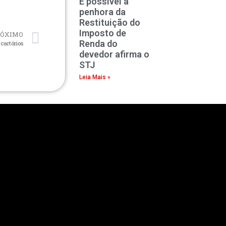
É possível a
penhora da
Restituição do
Imposto de
RÓXIMO
Renda do
cartórios
devedor afirma o
STJ
Leia Mais »