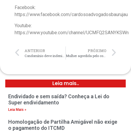
Facebook:
https://www.facebook.com/cardosoadvogadosbaurujau
Youtube:
https://www.youtube.com/channel/UCMFQ2SANYKSWn
ANTERIOR
PRÓXIMO
Condomínio deve indenizar moradora por barulhos excessivos.
Mulher agredida pelo companheiro deve ser indenizada em R$8.000,00 por danos morais.
Leia mais..
Endividado e sem saída? Conheça a Lei do
Super endividamento
Leia Mais »
Homologação de Partilha Amigável não exige
o pagamento do ITCMD