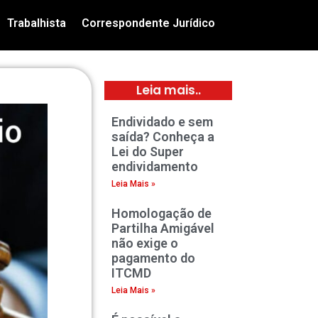
Trabalhista
Correspondente Jurídico
Leia mais..
Endividado e sem
saída? Conheça a
Lei do Super
endividamento
Leia Mais »
Homologação de
Partilha Amigável
não exige o
pagamento do
ITCMD
Leia Mais »