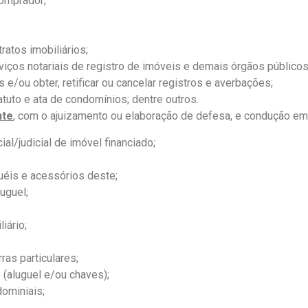
comprador;
ratos imobiliários;
iços notariais de registro de imóveis e demais órgãos públicos,
s e/ou obter, retificar ou cancelar registros e averbações;
atuto e ata de condomínios; dentre outros.
nte
, com o ajuizamento ou elaboração de defesa, e condução em
ial/judicial de imóvel financiado;
éis e acessórios deste;
uguel;
iário;
ras particulares;
(aluguel e/ou chaves);
ominiais;