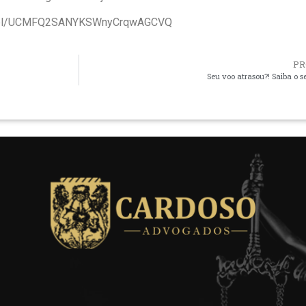
annel/UCMFQ2SANYKSWnyCrqwAGCVQ
PR
Seu voo atrasou?! Saiba o se