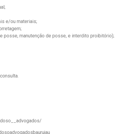
al;
s e/ou materiais;
orretagem;
 posse, manutenção de posse, e interdito proibitório);
consulta.
ardoso__advogados/
rdosoadvogadosbaurujau