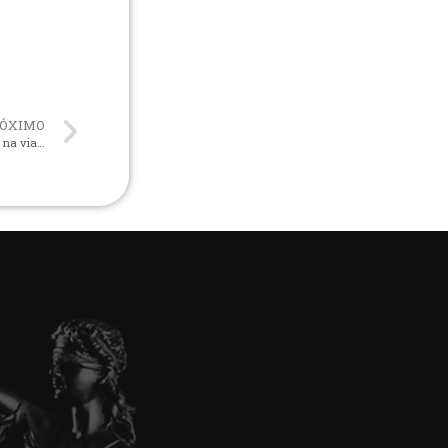
ÓXIMO
 na via…