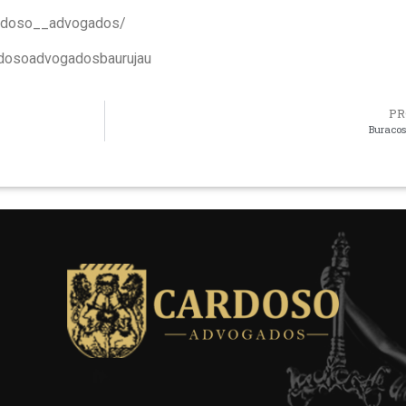
ardoso__advogados/
rdosoadvogadosbaurujau
PR
Buracos