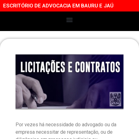
ESCRITÓRIO DE ADVOCACIA EM BAURU E JAÚ
Por vezes há necessidade do advogado ou da
empresa necessitar de representação, ou de