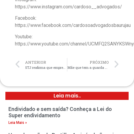
https://www.instagram.com/cardoso__advogados/
Facebook:
https://www.facebook.com/cardosoadvogadosbaurujau
Youtube:
https://www.youtube.com/channel/UCMFQ2SANYKSW
ANTERIOR
PRÓXIMO
STJ reafirma que empresa em recuperação judicial pode participar de licitação.
Mãe que tem a guarda compartilhada pode mudar de país com a criança.
Leia mais..
Endividado e sem saída? Conheça a Lei do
Super endividamento
Leia Mais »