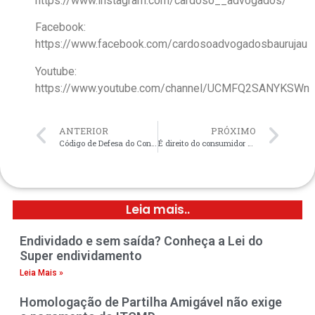
https://www.instagram.com/cardoso__advogados/
Facebook:
https://www.facebook.com/cardosoadvogadosbaurujau
Youtube:
https://www.youtube.com/channel/UCMFQ2SANYKSWn
ANTERIOR
PRÓXIMO
Código de Defesa do Consumidor não se aplica a contratos de empréstimo para capital de giro.
É direito do consumidor a interrupção temporária dos serviços de telefonia, TV e internet de 30 a 120 dias.
Leia mais..
Endividado e sem saída? Conheça a Lei do
Super endividamento
Leia Mais »
Homologação de Partilha Amigável não exige