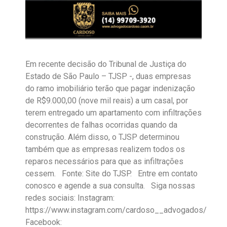
Em recente decisão do Tribunal de Justiça do
Estado de São Paulo – TJSP -, duas empresas
do ramo imobiliário terão que pagar indenização
de R$9.000,00 (nove mil reais) a um casal, por
terem entregado um apartamento com infiltrações
decorrentes de falhas ocorridas quando da
construção. Além disso, o TJSP determinou
também que as empresas realizem todos os
reparos necessários para que as infiltrações
cessem. Fonte: Site do TJSP. Entre em contato
conosco e agende a sua consulta.
Siga nossas
redes sociais:
Instagram:
https://www.instagram.com/cardoso__advogados/
Facebook: