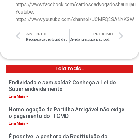
https://www.facebook.com/cardosoadvogadosbaurujau
Youtube:
https://www.youtube.com/channel/UCMFQ2SANYKSW
ANTERIOR
PRÓXIMO
Recuperação judicial de empresa não anula execuções contra seus sócios.
Dívida prescrita não pode ser cobranda decide o TJSP.
Leia mais..
Endividado e sem saída? Conheça a Lei do
Super endividamento
Leia Mais »
Homologação de Partilha Amigável não exige
o pagamento do ITCMD
Leia Mais »
É possível a penhora da Restituição do