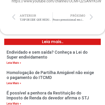
https://www.youtube.com/channel/UCMFQ2SANYKSW
ANTERIOR
PRÓXIMO
TJSP DECIDE QUE REDUZIR LIMITE DO CARTÃO DE CRÉDITO SEM AVISO GERA DANOS MORAIS.
Prazo prescricional em indenização por vício de construção é de 10 anos.
Leia mais..
Endividado e sem saída? Conheça a Lei do
Super endividamento
Leia Mais »
Homologação de Partilha Amigável não exige
o pagamento do ITCMD
Leia Mais »
É possível a penhora da Restituição do
Imposto de Renda do devedor afirma o STJ
Leia Mais »