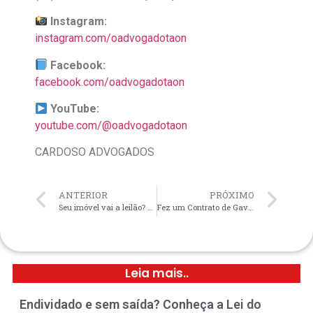
Instagram:
instagram.com/oadvogadotaon
Facebook:
facebook.com/oadvogadotaon
YouTube:
youtube.com/@oadvogadotaon
CARDOSO ADVOGADOS
ANTERIOR
PRÓXIMO
Seu imóvel vai a leilão? Leilões de imóveis financiados podem ser suspensos ou anulados na Justiça
Fez um Contrato de Gaveta? Veja os Riscos e Como Regularizar!
Leia mais..
Endividado e sem saída? Conheça a Lei do