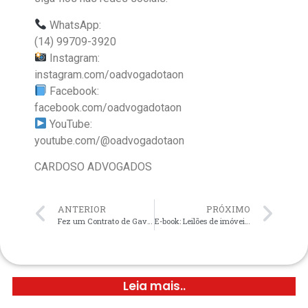
WhatsApp:
(14) 99709-3920
Instagram:
instagram.com/oadvogadotaon
Facebook:
facebook.com/oadvogadotaon
YouTube:
youtube.com/@oadvogadotaon
CARDOSO ADVOGADOS
ANTERIOR
PRÓXIMO
Fez um Contrato de Gaveta? Veja os Riscos e Como Regularizar!
E-book: Leilões de imóveis financiados podem ser suspensos ou anulados.
Leia mais..