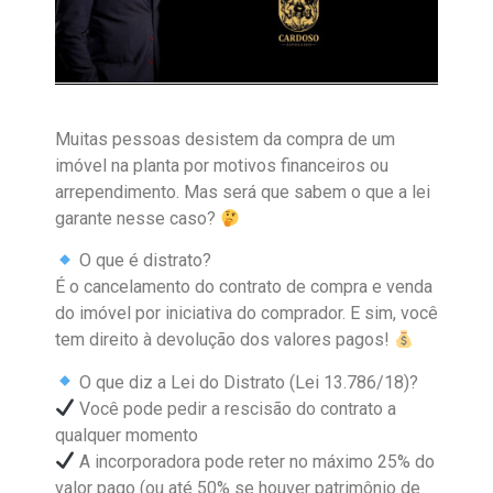
Muitas pessoas desistem da compra de um
imóvel na planta por motivos financeiros ou
arrependimento. Mas será que sabem o que a lei
garante nesse caso?
O que é distrato?
É o cancelamento do contrato de compra e venda
do imóvel por iniciativa do comprador. E sim, você
tem direito à devolução dos valores pagos!
O que diz a Lei do Distrato (Lei 13.786/18)?
Você pode pedir a rescisão do contrato a
qualquer momento
A incorporadora pode reter no máximo 25% do
valor pago (ou até 50% se houver patrimônio de