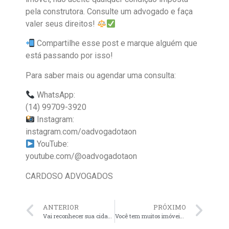
pela construtora. Consulte um advogado e faça
valer seus direitos!
Compartilhe esse post e marque alguém que
está passando por isso!
Para saber mais ou agendar uma consulta:
WhatsApp:
(14) 99709-3920
Instagram:
instagram.com/oadvogadotaon
YouTube:
youtube.com/@oadvogadotaon
CARDOSO ADVOGADOS
ANTERIOR
PRÓXIMO
Vai reconhecer sua cidadania italiana? Fique atento à correção dos documentos!
Você tem muitos imóveis locados? Descubra como proteger seu patrimônio com uma Holding Patrimonial Familiar!