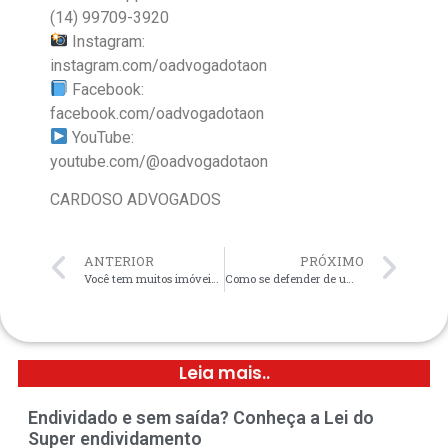
(14) 99709-3920
Instagram:
instagram.com/oadvogadotaon
Facebook:
facebook.com/oadvogadotaon
YouTube:
youtube.com/@oadvogadotaon
CARDOSO ADVOGADOS
ANTERIOR
PRÓXIMO
Você tem muitos imóveis locados? Descubra como proteger seu patrimônio com uma Holding Patrimonial Familiar!
Como se defender de uma penhora na sua conta bancária?!
Leia mais..
Endividado e sem saída? Conheça a Lei do
Super endividamento