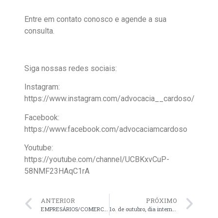
Entre em contato conosco e agende a sua
consulta.
Siga nossas redes sociais:
Instagram:
https://www.instagram.com/advocacia__cardoso/
Facebook:
https://www.facebook.com/advocaciamcardoso
Youtube:
https://youtube.com/channel/UCBKxvCuP-
58NMF23HAqC1rA
ANTERIOR
PRÓXIMO
EMPRESÁRIOS/COMERCIANTES PODEM INGRESSAR NA JUSTIÇA E PEDIR REVISÃO DOS CONTRATOS QUANDO TERMINAR ESSA ÉPOCA DE CORONA VÍRUS.
1o. de outubro, dia internacional do idoso