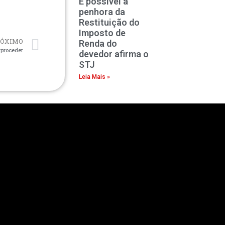
É possível a
penhora da
Restituição do
Imposto de
RÓXIMO
Renda do
proceder
devedor afirma o
STJ
Leia Mais »