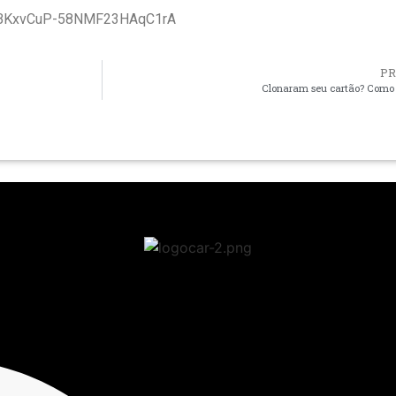
/UCBKxvCuP-58NMF23HAqC1rA
P
Clonaram seu cartão? Como 