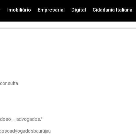
r
Imobiliário
Empresarial
Digital
Cidadania Italiana
consulta.
ardoso__advogados/
rdosoadvogadosbaurujau