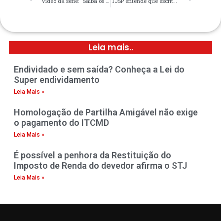
Vídeo da série: “Saiba os seus direitos”. Envio de cartão de crédito ao consumidor, o que diz a Justiça
TJSP entende que escritura prevalece sobre o contrato de compra e venda
Leia mais..
Endividado e sem saída? Conheça a Lei do
Super endividamento
Leia Mais »
Homologação de Partilha Amigável não exige
o pagamento do ITCMD
Leia Mais »
É possível a penhora da Restituição do
Imposto de Renda do devedor afirma o STJ
Leia Mais »