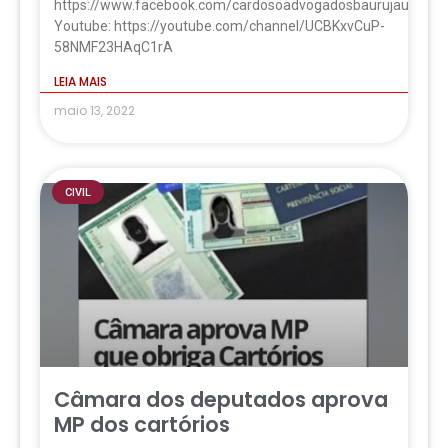
https://www.facebook.com/cardosoadvogadosbaurujau
Youtube: https://youtube.com/channel/UCBKxvCuP-
58NMF23HAqC1rA
LEIA MAIS
maio 13, 2022
CIVIL
Câmara dos deputados aprova
MP dos cartórios